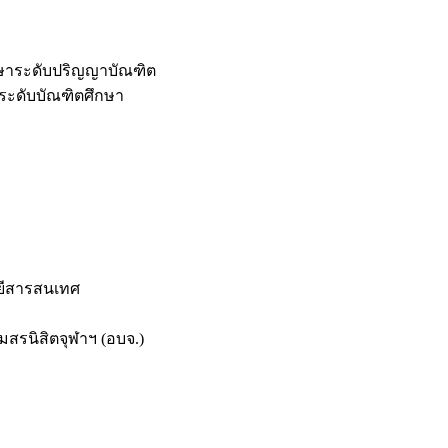
กษาระดับปริญญาบัณฑิต
ระดับบัณฑิตศึกษา
ยีสารสนเทศ
สรนิสิตจุฬาฯ (อบจ.)