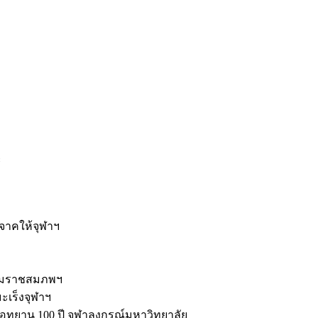
ะ
ิจาคให้จุฬาฯ
รมราชสมภพฯ
มะเร็งจุฬาฯ
ุทยาน 100 ปี จุฬาลงกรณ์มหาวิทยาลัย