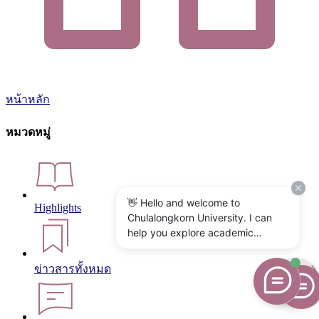
หน้าหลัก
หมวดหมู่
👋 Hello and welcome to
Highlights
Chulalongkorn University. I can
help you explore academic
programs, admissions, research,
campus life, and university
ข่าวสารทั้งหมด
services. What would you like to
know?