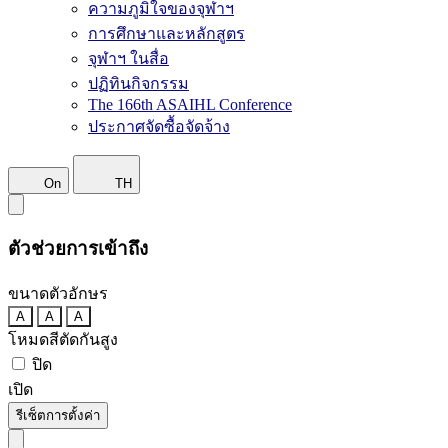
ความภูมิใจของจุฬาฯ
การศึกษาและหลักสูตร
จุฬาฯ ในสื่อ
ปฏิทินกิจกรรม
The 166th ASAIHL Conference
ประกาศจัดซื้อจัดจ้าง
On
TH
ตัวช่วยการเข้าถึง
ขนาดตัวอักษร
A
A
A
โหมดสีตัดกันสูง
ปิด
เปิด
รีเซ็ตการตั้งค่า