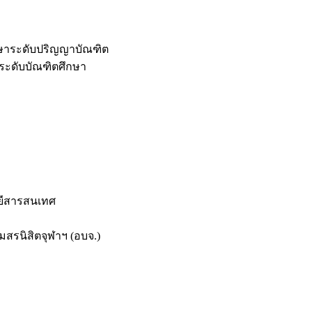
กษาระดับปริญญาบัณฑิต
ระดับบัณฑิตศึกษา
ยีสารสนเทศ
สรนิสิตจุฬาฯ (อบจ.)