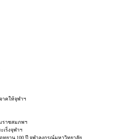
ะ
ิจาคให้จุฬาฯ
รมราชสมภพฯ
มะเร็งจุฬาฯ
ุทยาน 100 ปี จุฬาลงกรณ์มหาวิทยาลัย