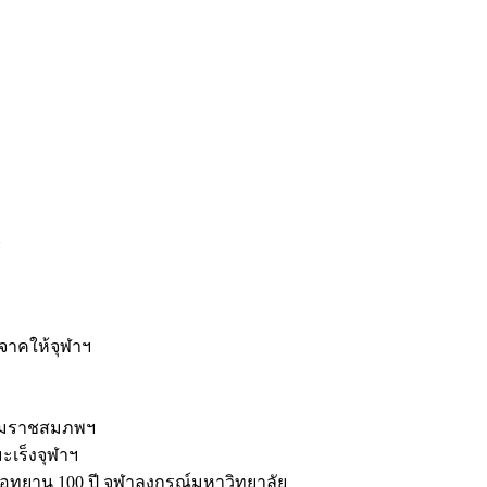
ะ
ิจาคให้จุฬาฯ
รมราชสมภพฯ
มะเร็งจุฬาฯ
ุทยาน 100 ปี จุฬาลงกรณ์มหาวิทยาลัย