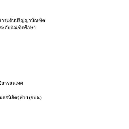
กษาระดับปริญญาบัณฑิต
ระดับบัณฑิตศึกษา
ยีสารสนเทศ
สรนิสิตจุฬาฯ (อบจ.)