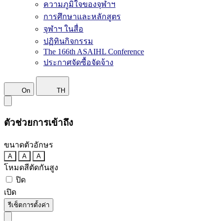
ความภูมิใจของจุฬาฯ
การศึกษาและหลักสูตร
จุฬาฯ ในสื่อ
ปฏิทินกิจกรรม
The 166th ASAIHL Conference
ประกาศจัดซื้อจัดจ้าง
On
TH
ตัวช่วยการเข้าถึง
ขนาดตัวอักษร
A
A
A
โหมดสีตัดกันสูง
ปิด
เปิด
รีเซ็ตการตั้งค่า