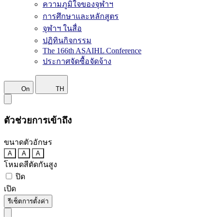
ความภูมิใจของจุฬาฯ
การศึกษาและหลักสูตร
จุฬาฯ ในสื่อ
ปฏิทินกิจกรรม
The 166th ASAIHL Conference
ประกาศจัดซื้อจัดจ้าง
On
TH
ตัวช่วยการเข้าถึง
ขนาดตัวอักษร
A
A
A
โหมดสีตัดกันสูง
ปิด
เปิด
รีเซ็ตการตั้งค่า