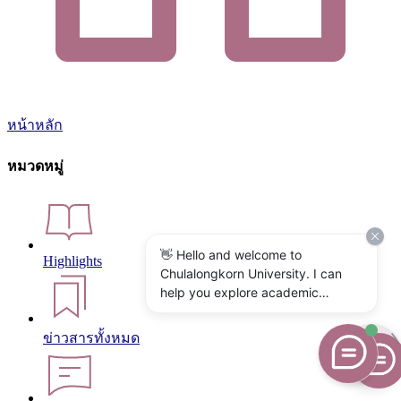
หน้าหลัก
หมวดหมู่
👋 Hello and welcome to
Highlights
Chulalongkorn University. I can
help you explore academic
programs, admissions, research,
campus life, and university
ข่าวสารทั้งหมด
services. What would you like to
know?