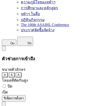
ความภูมิใจของจุฬาฯ
การศึกษาและหลักสูตร
จุฬาฯ ในสื่อ
ปฏิทินกิจกรรม
The 166th ASAIHL Conference
ประกาศจัดซื้อจัดจ้าง
On
TH
ตัวช่วยการเข้าถึง
ขนาดตัวอักษร
A
A
A
โหมดสีตัดกันสูง
ปิด
เปิด
รีเซ็ตการตั้งค่า