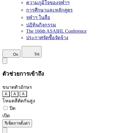
ความภูมิใจของจุฬาฯ
การศึกษาและหลักสูตร
จุฬาฯ ในสื่อ
ปฏิทินกิจกรรม
The 166th ASAIHL Conference
ประกาศจัดซื้อจัดจ้าง
On
TH
ตัวช่วยการเข้าถึง
ขนาดตัวอักษร
A
A
A
โหมดสีตัดกันสูง
ปิด
เปิด
รีเซ็ตการตั้งค่า