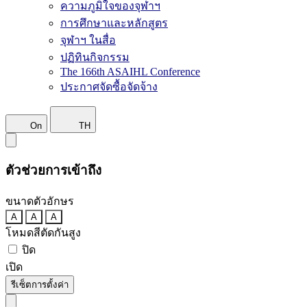
ความภูมิใจของจุฬาฯ
การศึกษาและหลักสูตร
จุฬาฯ ในสื่อ
ปฏิทินกิจกรรม
The 166th ASAIHL Conference
ประกาศจัดซื้อจัดจ้าง
On
TH
ตัวช่วยการเข้าถึง
ขนาดตัวอักษร
A
A
A
โหมดสีตัดกันสูง
ปิด
เปิด
รีเซ็ตการตั้งค่า