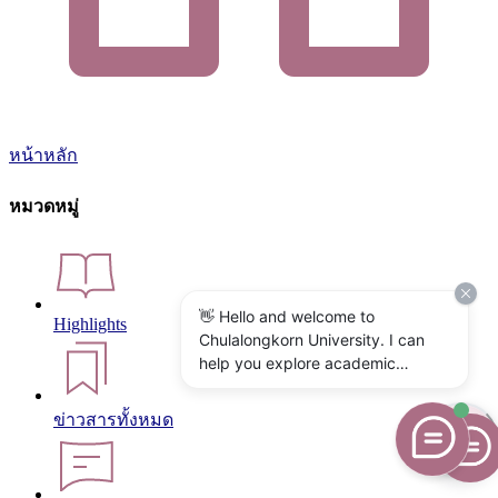
หน้าหลัก
หมวดหมู่
👋 Hello and welcome to
Highlights
Chulalongkorn University. I can
help you explore academic
programs, admissions, research,
campus life, and university
ข่าวสารทั้งหมด
services. What would you like to
know?