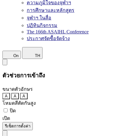
ความภูมิใจของจุฬาฯ
การศึกษาและหลักสูตร
จุฬาฯ ในสื่อ
ปฏิทินกิจกรรม
The 166th ASAIHL Conference
ประกาศจัดซื้อจัดจ้าง
On
TH
ตัวช่วยการเข้าถึง
ขนาดตัวอักษร
A
A
A
โหมดสีตัดกันสูง
ปิด
เปิด
รีเซ็ตการตั้งค่า