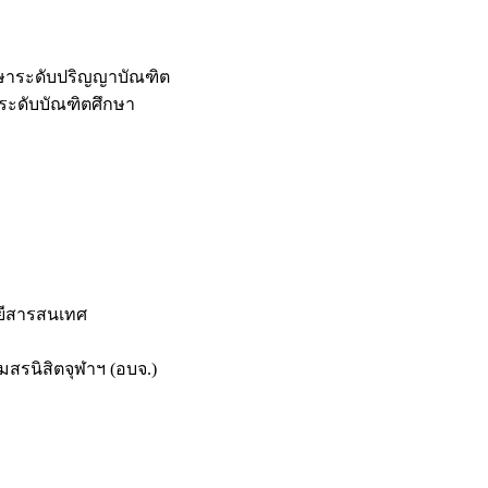
กษาระดับปริญญาบัณฑิต
ระดับบัณฑิตศึกษา
ยีสารสนเทศ
สรนิสิตจุฬาฯ (อบจ.)