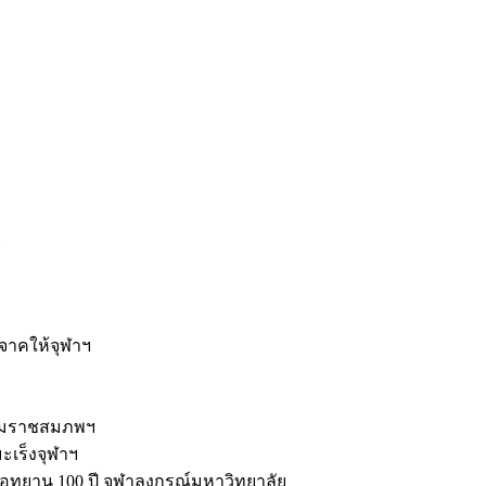
ะ
ิจาคให้จุฬาฯ
รมราชสมภพฯ
มะเร็งจุฬาฯ
ุทยาน 100 ปี จุฬาลงกรณ์มหาวิทยาลัย