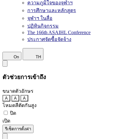
ความภูมิใจของจุฬาฯ
การศึกษาและหลักสูตร
จุฬาฯ ในสื่อ
ปฏิทินกิจกรรม
The 166th ASAIHL Conference
ประกาศจัดซื้อจัดจ้าง
On
TH
ตัวช่วยการเข้าถึง
ขนาดตัวอักษร
A
A
A
โหมดสีตัดกันสูง
ปิด
เปิด
รีเซ็ตการตั้งค่า