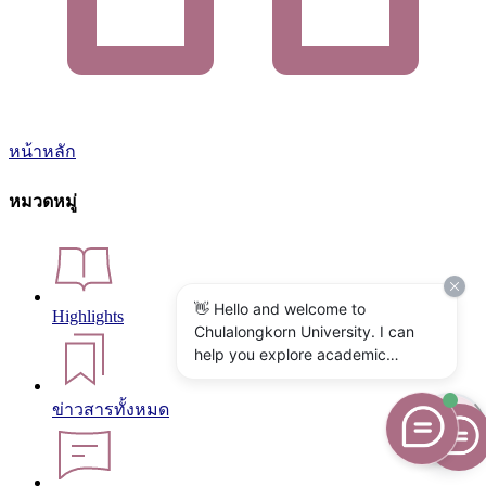
หน้าหลัก
หมวดหมู่
👋 Hello and welcome to
Highlights
Chulalongkorn University. I can
help you explore academic
programs, admissions, research,
campus life, and university
ข่าวสารทั้งหมด
services. What would you like to
know?