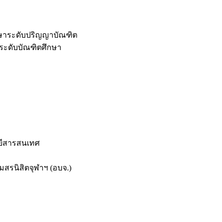
กษาระดับปริญญาบัณฑิต
ระดับบัณฑิตศึกษา
ยีสารสนเทศ
สรนิสิตจุฬาฯ (อบจ.)