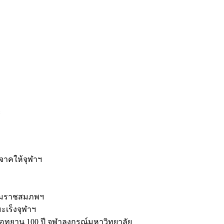
ะ
ิจาคให้จุฬาฯ
รมราชสมภพฯ
มะเร็งจุฬาฯ
ุทยาน 100 ปี จุฬาลงกรณ์มหาวิทยาลัย