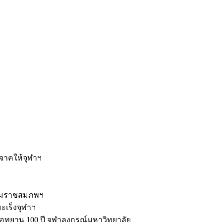
ะ
ิจาคให้จุฬาฯ
รมราชสมภพฯ
มะเร็งจุฬาฯ
ุทยาน 100 ปี จุฬาลงกรณ์มหาวิทยาลัย