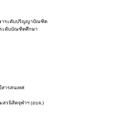
กษาระดับปริญญาบัณฑิต
ระดับบัณฑิตศึกษา
ยีสารสนเทศ
สรนิสิตจุฬาฯ (อบจ.)