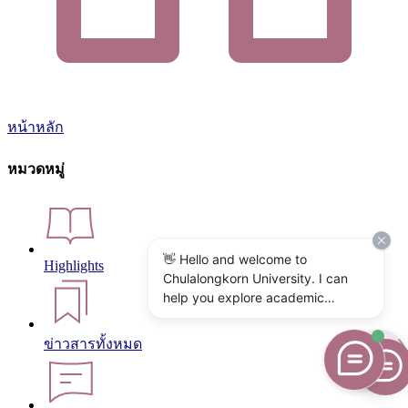
หน้าหลัก
หมวดหมู่
👋 Hello and welcome to
Highlights
Chulalongkorn University. I can
help you explore academic
programs, admissions, research,
campus life, and university
ข่าวสารทั้งหมด
services. What would you like to
know?