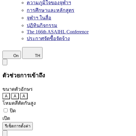
ความภูมิใจของจุฬาฯ
การศึกษาและหลักสูตร
จุฬาฯ ในสื่อ
ปฏิทินกิจกรรม
The 166th ASAIHL Conference
ประกาศจัดซื้อจัดจ้าง
On
TH
ตัวช่วยการเข้าถึง
ขนาดตัวอักษร
A
A
A
โหมดสีตัดกันสูง
ปิด
เปิด
รีเซ็ตการตั้งค่า