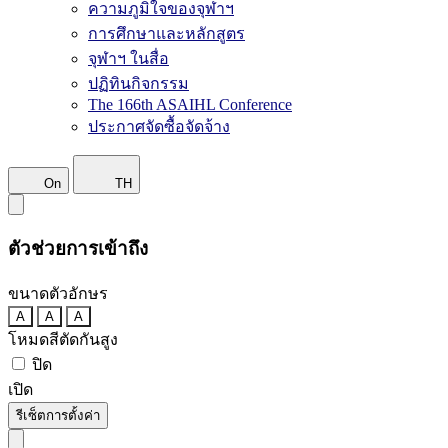
ความภูมิใจของจุฬาฯ
การศึกษาและหลักสูตร
จุฬาฯ ในสื่อ
ปฏิทินกิจกรรม
The 166th ASAIHL Conference
ประกาศจัดซื้อจัดจ้าง
On
TH
ตัวช่วยการเข้าถึง
ขนาดตัวอักษร
A
A
A
โหมดสีตัดกันสูง
ปิด
เปิด
รีเซ็ตการตั้งค่า