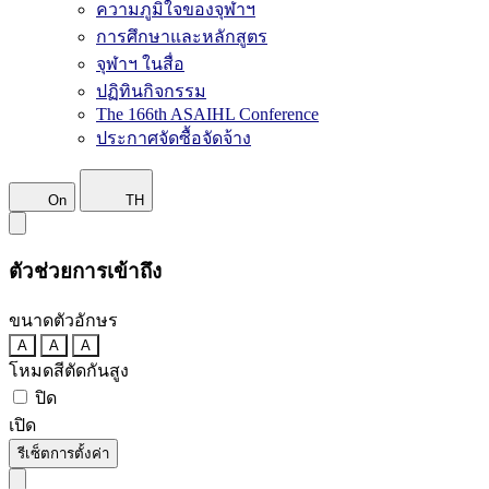
ความภูมิใจของจุฬาฯ
การศึกษาและหลักสูตร
จุฬาฯ ในสื่อ
ปฏิทินกิจกรรม
The 166th ASAIHL Conference
ประกาศจัดซื้อจัดจ้าง
On
TH
ตัวช่วยการเข้าถึง
ขนาดตัวอักษร
A
A
A
โหมดสีตัดกันสูง
ปิด
เปิด
รีเซ็ตการตั้งค่า