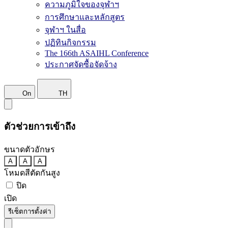
ความภูมิใจของจุฬาฯ
การศึกษาและหลักสูตร
จุฬาฯ ในสื่อ
ปฏิทินกิจกรรม
The 166th ASAIHL Conference
ประกาศจัดซื้อจัดจ้าง
On
TH
ตัวช่วยการเข้าถึง
ขนาดตัวอักษร
A
A
A
โหมดสีตัดกันสูง
ปิด
เปิด
รีเซ็ตการตั้งค่า