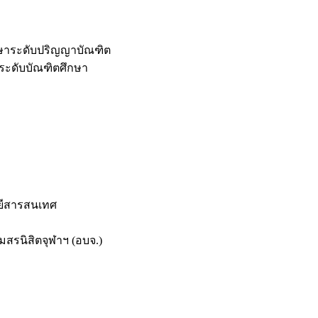
กษาระดับปริญญาบัณฑิต
ระดับบัณฑิตศึกษา
ยีสารสนเทศ
สรนิสิตจุฬาฯ (อบจ.)