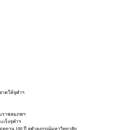
ะ
ิจาคให้จุฬาฯ
รมราชสมภพฯ
มะเร็งจุฬาฯ
ุทยาน 100 ปี จุฬาลงกรณ์มหาวิทยาลัย