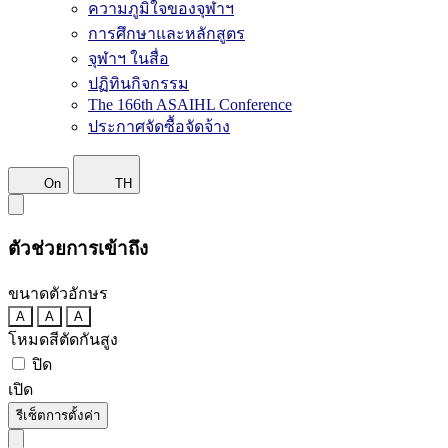
ความภูมิใจของจุฬาฯ
การศึกษาและหลักสูตร
จุฬาฯ ในสื่อ
ปฏิทินกิจกรรม
The 166th ASAIHL Conference
ประกาศจัดซื้อจัดจ้าง
On
TH
ตัวช่วยการเข้าถึง
ขนาดตัวอักษร
A
A
A
โหมดสีตัดกันสูง
ปิด
เปิด
รีเซ็ตการตั้งค่า