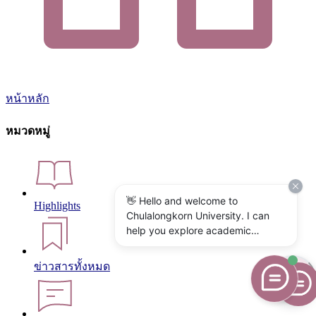
หน้าหลัก
หมวดหมู่
👋 Hello and welcome to
Highlights
Chulalongkorn University. I can
help you explore academic
programs, admissions, research,
campus life, and university
ข่าวสารทั้งหมด
services. What would you like to
know?