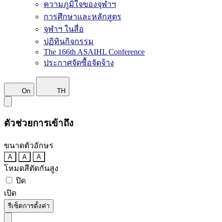
ความภูมิใจของจุฬาฯ
การศึกษาและหลักสูตร
จุฬาฯ ในสื่อ
ปฏิทินกิจกรรม
The 166th ASAIHL Conference
ประกาศจัดซื้อจัดจ้าง
On
TH
ตัวช่วยการเข้าถึง
ขนาดตัวอักษร
A
A
A
โหมดสีตัดกันสูง
ปิด
เปิด
รีเซ็ตการตั้งค่า