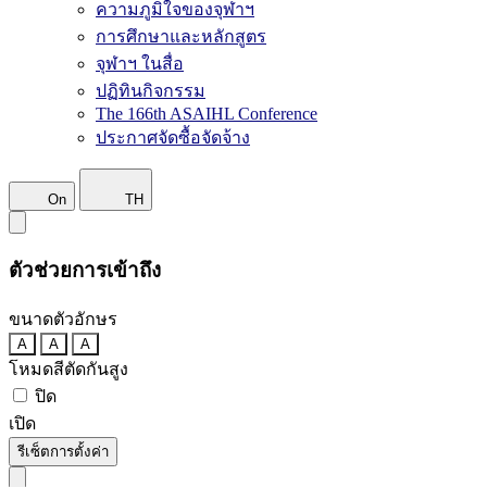
ความภูมิใจของจุฬาฯ
การศึกษาและหลักสูตร
จุฬาฯ ในสื่อ
ปฏิทินกิจกรรม
The 166th ASAIHL Conference
ประกาศจัดซื้อจัดจ้าง
On
TH
ตัวช่วยการเข้าถึง
ขนาดตัวอักษร
A
A
A
โหมดสีตัดกันสูง
ปิด
เปิด
รีเซ็ตการตั้งค่า