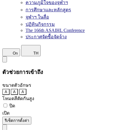
ความภูมิใจของจุฬาฯ
การศึกษาและหลักสูตร
จุฬาฯ ในสื่อ
ปฏิทินกิจกรรม
The 166th ASAIHL Conference
ประกาศจัดซื้อจัดจ้าง
On
TH
ตัวช่วยการเข้าถึง
ขนาดตัวอักษร
A
A
A
โหมดสีตัดกันสูง
ปิด
เปิด
รีเซ็ตการตั้งค่า