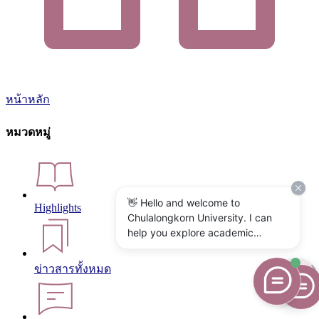
หน้าหลัก
หมวดหมู่
👋 Hello and welcome to
Highlights
Chulalongkorn University. I can
help you explore academic
programs, admissions, research,
campus life, and university
ข่าวสารทั้งหมด
services. What would you like to
know?