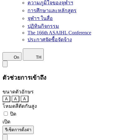
ความภูมิใจของจุฬาฯ
การศึกษาและหลักสูตร
จุฬาฯ ในสื่อ
ปฏิทินกิจกรรม
The 166th ASAIHL Conference
ประกาศจัดซื้อจัดจ้าง
On
TH
ตัวช่วยการเข้าถึง
ขนาดตัวอักษร
A
A
A
โหมดสีตัดกันสูง
ปิด
เปิด
รีเซ็ตการตั้งค่า