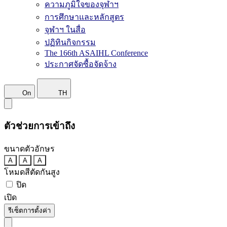
ความภูมิใจของจุฬาฯ
การศึกษาและหลักสูตร
จุฬาฯ ในสื่อ
ปฏิทินกิจกรรม
The 166th ASAIHL Conference
ประกาศจัดซื้อจัดจ้าง
On
TH
ตัวช่วยการเข้าถึง
ขนาดตัวอักษร
A
A
A
โหมดสีตัดกันสูง
ปิด
เปิด
รีเซ็ตการตั้งค่า