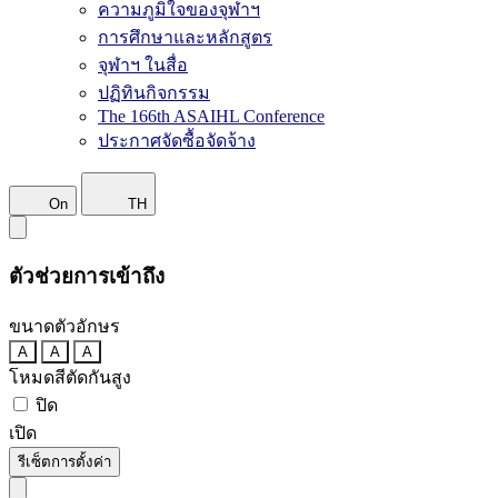
ความภูมิใจของจุฬาฯ
การศึกษาและหลักสูตร
จุฬาฯ ในสื่อ
ปฏิทินกิจกรรม
The 166th ASAIHL Conference
ประกาศจัดซื้อจัดจ้าง
On
TH
ตัวช่วยการเข้าถึง
ขนาดตัวอักษร
A
A
A
โหมดสีตัดกันสูง
ปิด
เปิด
รีเซ็ตการตั้งค่า