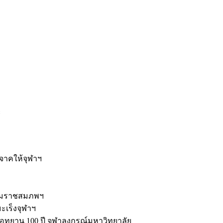
ะ
ิจาคให้จุฬาฯ
รมราชสมภพฯ
มะเร็งจุฬาฯ
ุทยาน 100 ปี จุฬาลงกรณ์มหาวิทยาลัย