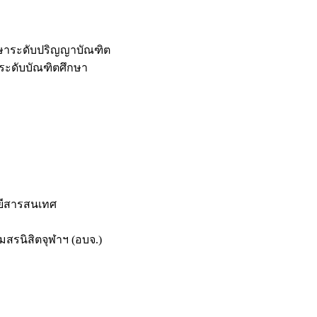
กษาระดับปริญญาบัณฑิต
ระดับบัณฑิตศึกษา
ยีสารสนเทศ
สรนิสิตจุฬาฯ (อบจ.)