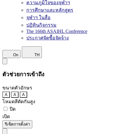
ความภูมิใจของจุฬาฯ
การศึกษาและหลักสูตร
จุฬาฯ ในสื่อ
ปฏิทินกิจกรรม
The 166th ASAIHL Conference
ประกาศจัดซื้อจัดจ้าง
On
TH
ตัวช่วยการเข้าถึง
ขนาดตัวอักษร
A
A
A
โหมดสีตัดกันสูง
ปิด
เปิด
รีเซ็ตการตั้งค่า