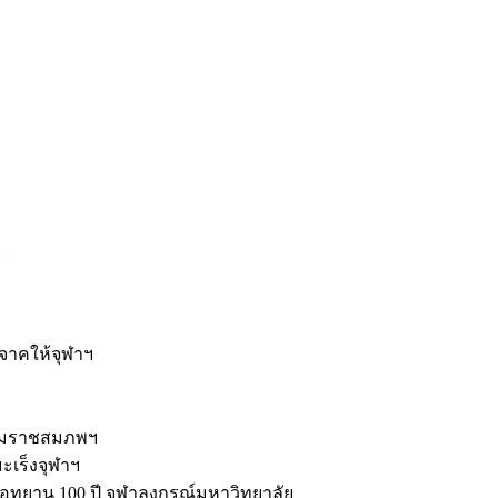
ะ
ิจาคให้จุฬาฯ
รมราชสมภพฯ
มะเร็งจุฬาฯ
ุทยาน 100 ปี จุฬาลงกรณ์มหาวิทยาลัย