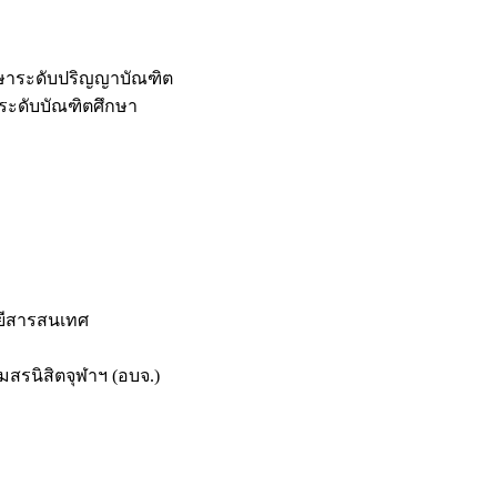
กษาระดับปริญญาบัณฑิต
ระดับบัณฑิตศึกษา
ยีสารสนเทศ
สรนิสิตจุฬาฯ (อบจ.)