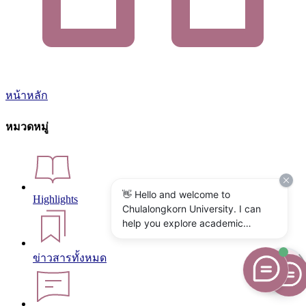
หน้าหลัก
หมวดหมู่
👋 Hello and welcome to
Highlights
Chulalongkorn University. I can
help you explore academic
programs, admissions, research,
campus life, and university
ข่าวสารทั้งหมด
services. What would you like to
know?