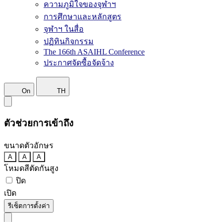
ความภูมิใจของจุฬาฯ
การศึกษาและหลักสูตร
จุฬาฯ ในสื่อ
ปฏิทินกิจกรรม
The 166th ASAIHL Conference
ประกาศจัดซื้อจัดจ้าง
On
TH
ตัวช่วยการเข้าถึง
ขนาดตัวอักษร
A
A
A
โหมดสีตัดกันสูง
ปิด
เปิด
รีเซ็ตการตั้งค่า