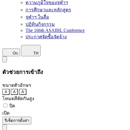
ความภูมิใจของจุฬาฯ
การศึกษาและหลักสูตร
จุฬาฯ ในสื่อ
ปฏิทินกิจกรรม
The 166th ASAIHL Conference
ประกาศจัดซื้อจัดจ้าง
On
TH
ตัวช่วยการเข้าถึง
ขนาดตัวอักษร
A
A
A
โหมดสีตัดกันสูง
ปิด
เปิด
รีเซ็ตการตั้งค่า