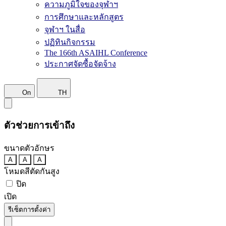
ความภูมิใจของจุฬาฯ
การศึกษาและหลักสูตร
จุฬาฯ ในสื่อ
ปฏิทินกิจกรรม
The 166th ASAIHL Conference
ประกาศจัดซื้อจัดจ้าง
On
TH
ตัวช่วยการเข้าถึง
ขนาดตัวอักษร
A
A
A
โหมดสีตัดกันสูง
ปิด
เปิด
รีเซ็ตการตั้งค่า