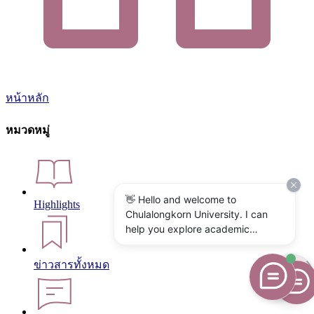
หน้าหลัก
หมวดหมู่
👋 Hello and welcome to
Highlights
Chulalongkorn University. I can
help you explore academic
programs, admissions, research,
campus life, and university
ข่าวสารทั้งหมด
services. What would you like to
know?