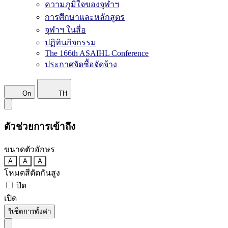
ความภูมิใจของจุฬาฯ
การศึกษาและหลักสูตร
จุฬาฯ ในสื่อ
ปฏิทินกิจกรรม
The 166th ASAIHL Conference
ประกาศจัดซื้อจัดจ้าง
On
TH
ตัวช่วยการเข้าถึง
ขนาดตัวอักษร
A
A
A
โหมดสีตัดกันสูง
ปิด
เปิด
รีเซ็ตการตั้งค่า