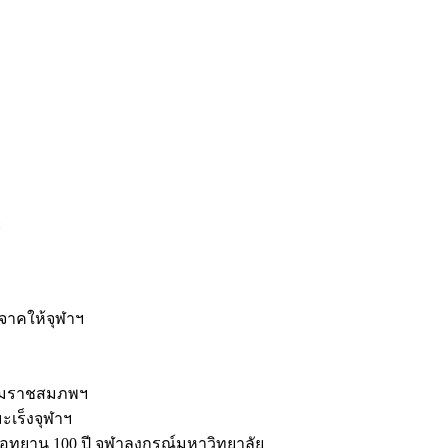
ะ
ิจาคให้จุฬาฯ
รมราชสมภพฯ
มะเร็งจุฬาฯ
ุทยาน 100 ปี จุฬาลงกรณ์มหาวิทยาลัย