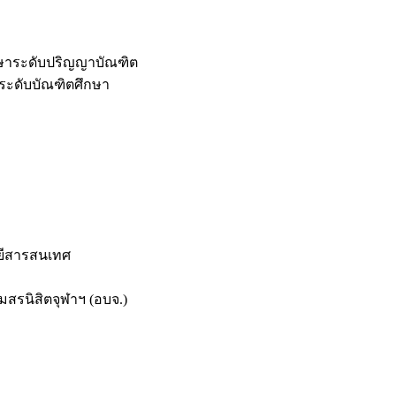
กษาระดับปริญญาบัณฑิต
ระดับบัณฑิตศึกษา
ยีสารสนเทศ
สรนิสิตจุฬาฯ (อบจ.)