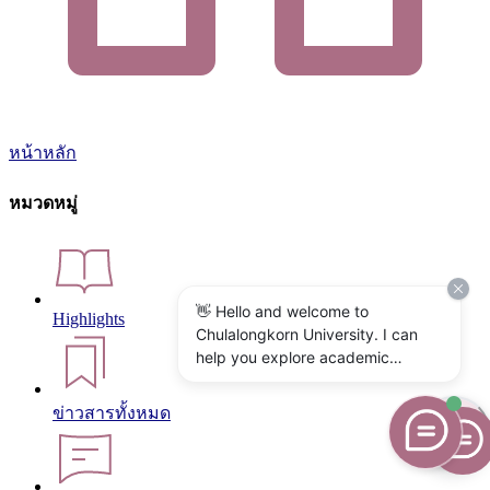
หน้าหลัก
หมวดหมู่
👋 Hello and welcome to
Highlights
Chulalongkorn University. I can
help you explore academic
programs, admissions, research,
campus life, and university
ข่าวสารทั้งหมด
services. What would you like to
know?