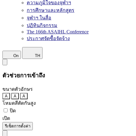
ความภูมิใจของจุฬาฯ
การศึกษาและหลักสูตร
จุฬาฯ ในสื่อ
ปฏิทินกิจกรรม
The 166th ASAIHL Conference
ประกาศจัดซื้อจัดจ้าง
On
TH
ตัวช่วยการเข้าถึง
ขนาดตัวอักษร
A
A
A
โหมดสีตัดกันสูง
ปิด
เปิด
รีเซ็ตการตั้งค่า