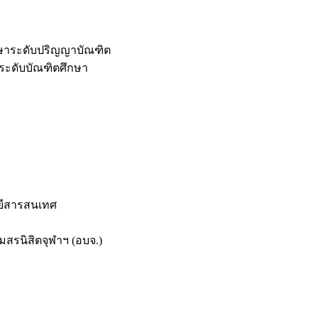
กษาระดับปริญญาบัณฑิต
ระดับบัณฑิตศึกษา
ยีสารสนเทศ
สรนิสิตจุฬาฯ (อบจ.)