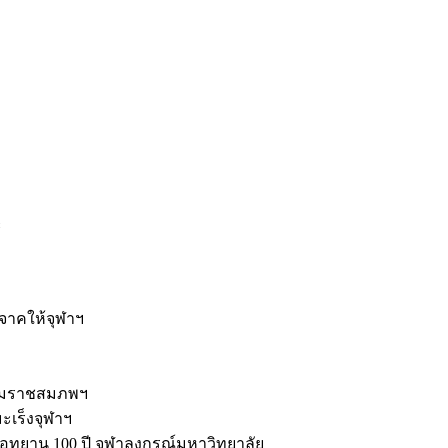
ะ
ิจาคให้จุฬาฯ
รมราชสมภพฯ
มะเร็งจุฬาฯ
ุทยาน 100 ปี จุฬาลงกรณ์มหาวิทยาลัย