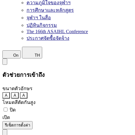
ความภูมิใจของจุฬาฯ
การศึกษาและหลักสูตร
จุฬาฯ ในสื่อ
ปฏิทินกิจกรรม
The 166th ASAIHL Conference
ประกาศจัดซื้อจัดจ้าง
On
TH
ตัวช่วยการเข้าถึง
ขนาดตัวอักษร
A
A
A
โหมดสีตัดกันสูง
ปิด
เปิด
รีเซ็ตการตั้งค่า