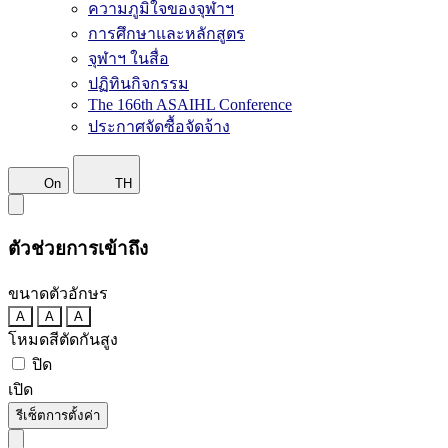
ความภูมิใจของจุฬาฯ
การศึกษาและหลักสูตร
จุฬาฯ ในสื่อ
ปฏิทินกิจกรรม
The 166th ASAIHL Conference
ประกาศจัดซื้อจัดจ้าง
On
TH
ตัวช่วยการเข้าถึง
ขนาดตัวอักษร
A
A
A
โหมดสีตัดกันสูง
ปิด
เปิด
รีเซ็ตการตั้งค่า