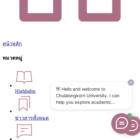
หน้าหลัก
หมวดหมู่
👋 Hello and welcome to
Highlights
Chulalongkorn University. I can
help you explore academic
programs, admissions, research,
campus life, and university
ข่าวสารทั้งหมด
services. What would you like to
know?