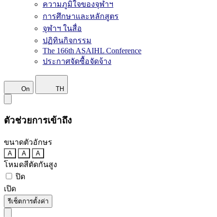
ความภูมิใจของจุฬาฯ
การศึกษาและหลักสูตร
จุฬาฯ ในสื่อ
ปฏิทินกิจกรรม
The 166th ASAIHL Conference
ประกาศจัดซื้อจัดจ้าง
On
TH
ตัวช่วยการเข้าถึง
ขนาดตัวอักษร
A
A
A
โหมดสีตัดกันสูง
ปิด
เปิด
รีเซ็ตการตั้งค่า