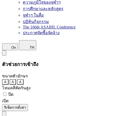
ความภูมิใจของจุฬาฯ
การศึกษาและหลักสูตร
จุฬาฯ ในสื่อ
ปฏิทินกิจกรรม
The 166th ASAIHL Conference
ประกาศจัดซื้อจัดจ้าง
On
TH
ตัวช่วยการเข้าถึง
ขนาดตัวอักษร
A
A
A
โหมดสีตัดกันสูง
ปิด
เปิด
รีเซ็ตการตั้งค่า