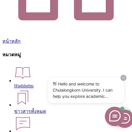
หน้าหลัก
หมวดหมู่
👋 Hello and welcome to
Highlights
Chulalongkorn University. I can
help you explore academic
programs, admissions, research,
campus life, and university
ข่าวสารทั้งหมด
services. What would you like to
know?