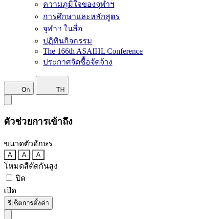
ความภูมิใจของจุฬาฯ
การศึกษาและหลักสูตร
จุฬาฯ ในสื่อ
ปฏิทินกิจกรรม
The 166th ASAIHL Conference
ประกาศจัดซื้อจัดจ้าง
On
TH
ตัวช่วยการเข้าถึง
ขนาดตัวอักษร
A
A
A
โหมดสีตัดกันสูง
ปิด
เปิด
รีเซ็ตการตั้งค่า