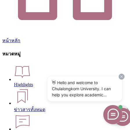
หน้าหลัก
หมวดหมู่
👋 Hello and welcome to
Highlights
Chulalongkorn University. I can
help you explore academic
programs, admissions, research,
campus life, and university
ข่าวสารทั้งหมด
services. What would you like to
know?