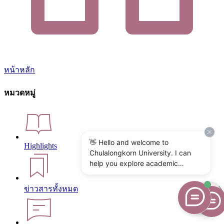
หน้าหลัก
หมวดหมู่
👋 Hello and welcome to
Highlights
Chulalongkorn University. I can
help you explore academic
programs, admissions, research,
campus life, and university
ข่าวสารทั้งหมด
services. What would you like to
know?