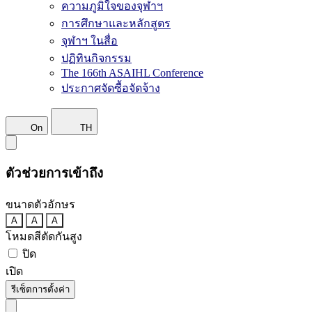
ความภูมิใจของจุฬาฯ
การศึกษาและหลักสูตร
จุฬาฯ ในสื่อ
ปฏิทินกิจกรรม
The 166th ASAIHL Conference
ประกาศจัดซื้อจัดจ้าง
On
TH
ตัวช่วยการเข้าถึง
ขนาดตัวอักษร
A
A
A
โหมดสีตัดกันสูง
ปิด
เปิด
รีเซ็ตการตั้งค่า