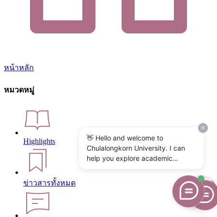
หน้าหลัก
หมวดหมู่
👋 Hello and welcome to
Highlights
Chulalongkorn University. I can
help you explore academic
programs, admissions, research,
campus life, and university
ข่าวสารทั้งหมด
services. What would you like to
know?