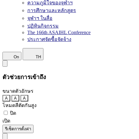
ความภูมิใจของจุฬาฯ
การศึกษาและหลักสูตร
จุฬาฯ ในสื่อ
ปฏิทินกิจกรรม
The 166th ASAIHL Conference
ประกาศจัดซื้อจัดจ้าง
On
TH
ตัวช่วยการเข้าถึง
ขนาดตัวอักษร
A
A
A
โหมดสีตัดกันสูง
ปิด
เปิด
รีเซ็ตการตั้งค่า