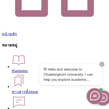
หน้าหลัก
หมวดหมู่
👋 Hello and welcome to
Highlights
Chulalongkorn University. I can
help you explore academic
programs, admissions, research,
campus life, and university
ข่าวสารทั้งหมด
services. What would you like to
know?