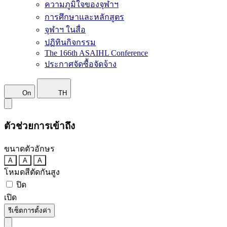
ความภูมิใจของจุฬาฯ
การศึกษาและหลักสูตร
จุฬาฯ ในสื่อ
ปฏิทินกิจกรรม
The 166th ASAIHL Conference
ประกาศจัดซื้อจัดจ้าง
On
TH
ตัวช่วยการเข้าถึง
ขนาดตัวอักษร
A
A
A
โหมดสีตัดกันสูง
ปิด
เปิด
รีเซ็ตการตั้งค่า