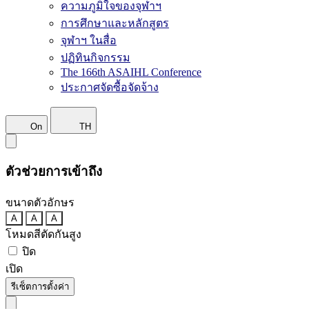
ความภูมิใจของจุฬาฯ
การศึกษาและหลักสูตร
จุฬาฯ ในสื่อ
ปฏิทินกิจกรรม
The 166th ASAIHL Conference
ประกาศจัดซื้อจัดจ้าง
On
TH
ตัวช่วยการเข้าถึง
ขนาดตัวอักษร
A
A
A
โหมดสีตัดกันสูง
ปิด
เปิด
รีเซ็ตการตั้งค่า