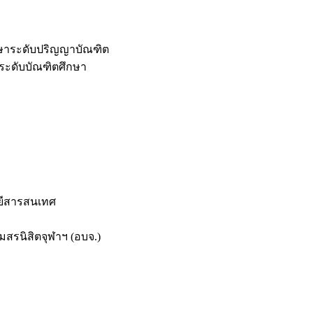
กษาระดับปริญญาบัณฑิต
ระดับบัณฑิตศึกษา
ยีสารสนเทศ
สรนิสิตจุฬาฯ (อบจ.)