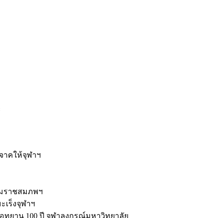
ะ
ิจาคให้จุฬาฯ
รมราชสมภพฯ
มะเร็งจุฬาฯ
ุทยาน 100 ปี จุฬาลงกรณ์มหาวิทยาลัย