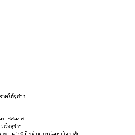
ะ
ิจาคให้จุฬาฯ
รมราชสมภพฯ
มะเร็งจุฬาฯ
ุทยาน 100 ปี จุฬาลงกรณ์มหาวิทยาลัย