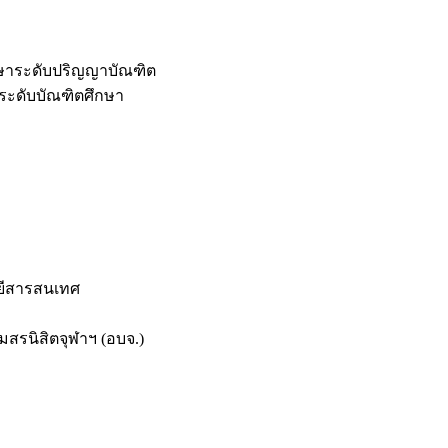
กษาระดับปริญญาบัณฑิต
ระดับบัณฑิตศึกษา
ยีสารสนเทศ
สรนิสิตจุฬาฯ (อบจ.)