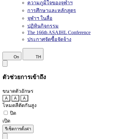
ความภูมิใจของจุฬาฯ
การศึกษาและหลักสูตร
จุฬาฯ ในสื่อ
ปฏิทินกิจกรรม
The 166th ASAIHL Conference
ประกาศจัดซื้อจัดจ้าง
On
TH
ตัวช่วยการเข้าถึง
ขนาดตัวอักษร
A
A
A
โหมดสีตัดกันสูง
ปิด
เปิด
รีเซ็ตการตั้งค่า