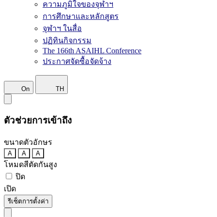
ความภูมิใจของจุฬาฯ
การศึกษาและหลักสูตร
จุฬาฯ ในสื่อ
ปฏิทินกิจกรรม
The 166th ASAIHL Conference
ประกาศจัดซื้อจัดจ้าง
On
TH
ตัวช่วยการเข้าถึง
ขนาดตัวอักษร
A
A
A
โหมดสีตัดกันสูง
ปิด
เปิด
รีเซ็ตการตั้งค่า