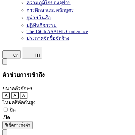
ความภูมิใจของจุฬาฯ
การศึกษาและหลักสูตร
จุฬาฯ ในสื่อ
ปฏิทินกิจกรรม
The 166th ASAIHL Conference
ประกาศจัดซื้อจัดจ้าง
On
TH
ตัวช่วยการเข้าถึง
ขนาดตัวอักษร
A
A
A
โหมดสีตัดกันสูง
ปิด
เปิด
รีเซ็ตการตั้งค่า